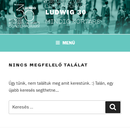
Tartalomhoz
LUDWIG 30
MINDIG KORTÁRS
MENÜ
NINCS MEGFELELŐ TALÁLAT
Úgy tűnik, nem találtuk meg amit kerestünk. :) Talán, egy
újabb keresés segíthetne...
Keresés
Keresé
a
következő
kifejezésre: