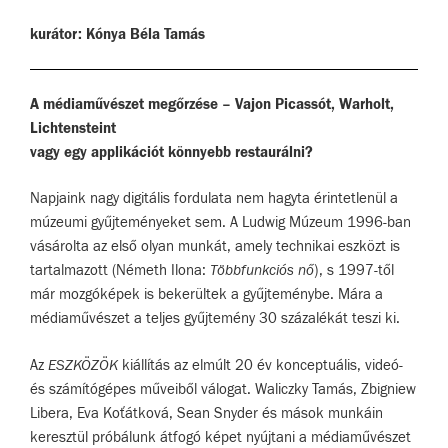
kurátor: Kónya Béla Tamás
A médiaművészet megőrzése – Vajon Picassót, Warholt,
Lichtensteint
vagy egy applikációt könnyebb restaurálni?
Napjaink nagy digitális fordulata nem hagyta érintetlenül a
múzeumi gyűjteményeket sem. A Ludwig Múzeum 1996-ban
vásárolta az első olyan munkát, amely technikai eszközt is
tartalmazott (Németh Ilona:
Többfunkciós nő
), s 1997-től
már mozgóképek is bekerültek a gyűjteménybe. Mára a
médiaművészet a teljes gyűjtemény 30 százalékát teszi ki.
Az
ESZKÖZÖK
kiállítás az elmúlt 20 év konceptuális, videó-
és számítógépes műveiből válogat. Waliczky Tamás, Zbigniew
Libera, Eva Koťátková, Sean Snyder és mások munkáin
keresztül próbálunk átfogó képet nyújtani a médiaművészet