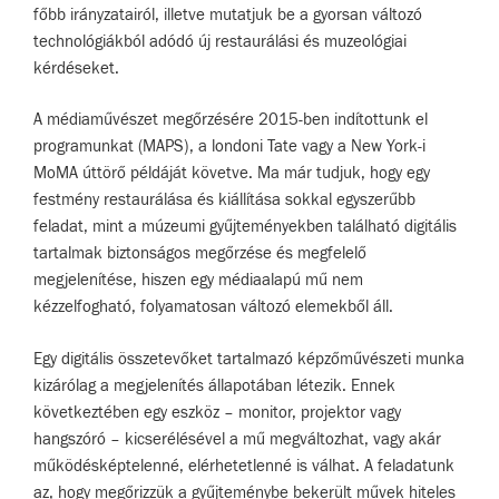
főbb irányzatairól, illetve mutatjuk be a gyorsan változó
technológiákból adódó új restaurálási és muzeológiai
kérdéseket.
A médiaművészet megőrzésére 2015-ben indítottunk el
programunkat (MAPS), a londoni Tate vagy a New York-i
MoMA úttörő példáját követve. Ma már tudjuk, hogy egy
festmény restaurálása és kiállítása sokkal egyszerűbb
feladat, mint a múzeumi gyűjteményekben található digitális
tartalmak biztonságos megőrzése és megfelelő
megjelenítése, hiszen egy médiaalapú mű nem
kézzelfogható, folyamatosan változó elemekből áll.
Egy digitális összetevőket tartalmazó képzőművészeti munka
kizárólag a megjelenítés állapotában létezik. Ennek
következtében egy eszköz – monitor, projektor vagy
hangszóró – kicserélésével a mű megváltozhat, vagy akár
működésképtelenné, elérhetetlenné is válhat. A feladatunk
az, hogy megőrizzük a gyűjteménybe bekerült művek hiteles