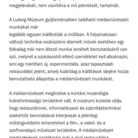
megjelenését, nem csorbítva a mű jelentését, tartalmát.
A Ludwig Múzeum gyűjteményében található médiaművészeti
munkákat már
legalább egyszer kiállították a múltban. A folyamatosan
változó technikai eszközökre átemelt művek esetében egy
fizikailag már nem létező munka ismételt bemutatásáról van
szó, melynél a szokásostól eltérő szemléletet kell alkalmazni,
ami egy merőben új, experimentális, azaz tapasztalati
restaurálást jelent, amely kizárólag a kiállítások idejére hozza
bemutatható állapotba a médiaművészeti munkákat.
A médiaművészet megőrzése a kortárs muzeológia
kulcsfontosságú területévé vált. A múzeumi kutatás célja,
hogy restaurátorok, informatikusok és számítástechnikai
szakértők bevonásával kiterjessze a jelenlegi
műtárgyvédelmi ismereteket a film-, a videó- és a
szoftveralapú művészet területére. A médiaművészet
megőrzésének problémája már a jövő restaurálása.