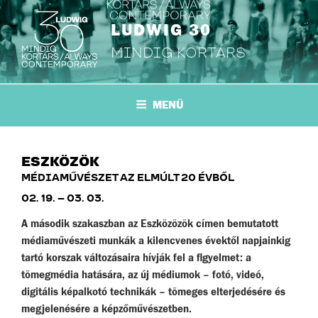
Tartalomhoz
LUDWIG 30
MINDIG KORTÁRS
MENÜ
ESZKÖZÖK
MÉDIAMŰVÉSZET AZ ELMÚLT 20 ÉVBŐL
02. 19. – 03. 03.
A második szakaszban az Eszközözök címen bemutatott
médiaművészeti munkák a kilencvenes évektől napjainkig
tartó korszak változásaira hívják fel a figyelmet: a
tömegmédia hatására, az új médiumok – fotó, videó,
digitális képalkotó technikák – tömeges elterjedésére és
megjelenésére a képzőművészetben.