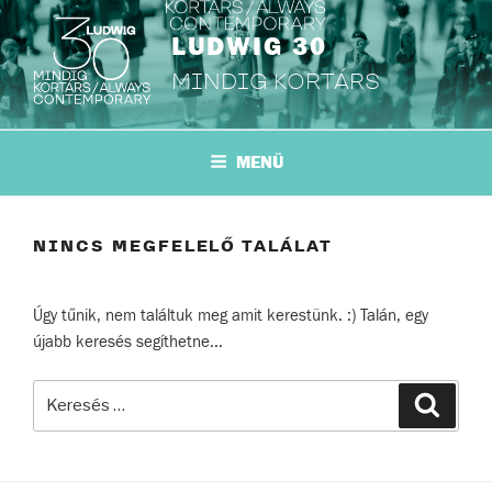
Tartalomhoz
LUDWIG 30
MINDIG KORTÁRS
MENÜ
NINCS MEGFELELŐ TALÁLAT
Úgy tűnik, nem találtuk meg amit kerestünk. :) Talán, egy
újabb keresés segíthetne...
Keresés
Keresé
a
következő
kifejezésre: