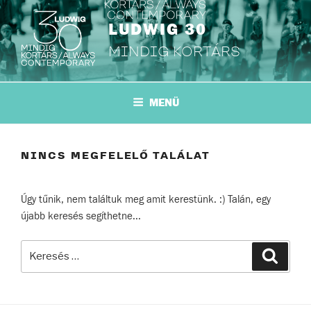
Tartalomhoz
LUDWIG 30
MINDIG KORTÁRS
MENÜ
NINCS MEGFELELŐ TALÁLAT
Úgy tűnik, nem találtuk meg amit kerestünk. :) Talán, egy
újabb keresés segíthetne...
Keresés
Keresé
a
következő
kifejezésre: