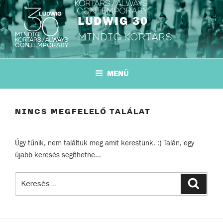
Tartalomhoz
LUDWIG 30
MINDIG KORTÁRS
MENÜ
NINCS MEGFELELŐ TALÁLAT
Úgy tűnik, nem találtuk meg amit kerestünk. :) Talán, egy
újabb keresés segíthetne...
Keresés
Keresé
a
következő
kifejezésre: