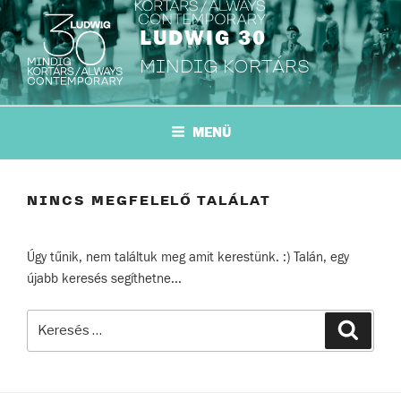
Tartalomhoz
LUDWIG 30
MINDIG KORTÁRS
MENÜ
NINCS MEGFELELŐ TALÁLAT
Úgy tűnik, nem találtuk meg amit kerestünk. :) Talán, egy
újabb keresés segíthetne...
Keresés
Keresé
a
következő
kifejezésre: