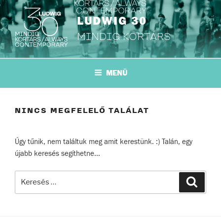
Tartalomhoz
LUDWIG 30
MINDIG KORTÁRS
MENÜ
NINCS MEGFELELŐ TALÁLAT
Úgy tűnik, nem találtuk meg amit kerestünk. :) Talán, egy
újabb keresés segíthetne...
Keresés
Keresé
a
következő
kifejezésre: